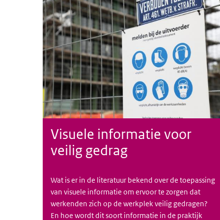
Visuele informatie voor
veilig gedrag
Wat is er in de literatuur bekend over de toepassing
van visuele informatie om ervoor te zorgen dat
werkenden zich op de werkplek veilig gedragen?
En hoe wordt dit soort informatie in de praktijk