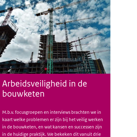
Arbeidsveiligheid in de
bouwketen
M.b.v. focusgroepen en interviews brachten we in
kaart welke problemen er zijn bij het veilig werken
in de bouwketen, en wat kansen en successen zijn
in de huidige praktijk. We bekeken dit vanuit drie