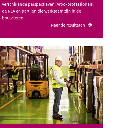
verschillende perspectieven: Arbo-professionals,
de
NLA
en partijen die werkzaam zijn in de
bouwketen.
Naar de resultaten