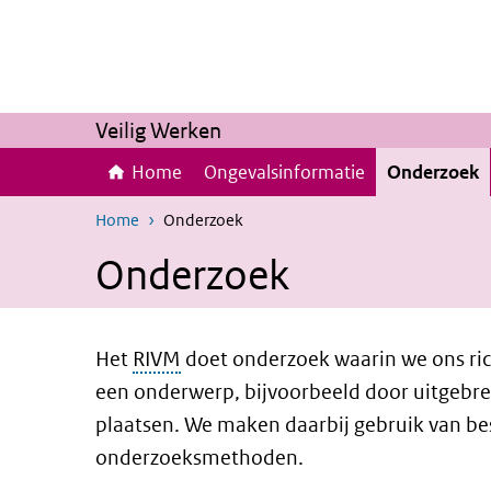
Overslaan en naar de inhoud gaan
Direct naar de hoofdnavigatie
Veilig Werken
Home
Ongevalsinformatie
Onderzoek
Home
Onderzoek
Onderzoek
Het
RIVM
doet onderzoek waarin we ons rich
een onderwerp, bijvoorbeeld door uitgebrei
plaatsen. We maken daarbij gebruik van be
onderzoeksmethoden.