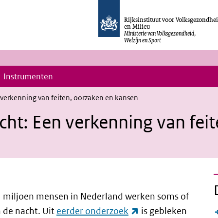
Rijksinstituut voor Volksgezondhe
en Milieu
Ministerie van Volksgezondheid,
Welzijn en Sport
Instrumenten
 verkenning van feiten, oorzaken en kansen
cht: Een verkenning van fei
 miljoen mensen in Nederland werken soms of
(externe link)
 de nacht. Uit
eerder onderzoek
is gebleken