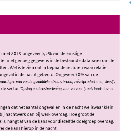
en met 2019 ongeveer 5,5% van de ernstige
chter niet genoeg gegevens in de bestaande databases om de
en. Wel is te zien dat in bepaalde sectoren waar relatief
 ongeval in de nacht gebeurd. Ongeveer 30% van de
vaardigen van voedingsmiddelen (zoals brood, zuivelproducten of vlees)’,
n de sector
‘Opslag en dienstverlening voor vervoer (zoals laad- los- en
jzingen dat het aantal ongevallen in de nacht weliswaar klein
s bij nachtwerk dan bij werk overdag. Hoe groot de
 is, hangt af van de kans voor diezelfde doelgroep overdag.
r de kans hierop in de nacht.