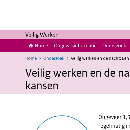
Overslaan en naar de inhoud gaan
Direct naar de hoofdnavigatie
Veilig Werken
Home
Ongevalsinformatie
Onderzoek
Home
Onderzoek
Veilig werken en de nacht: Een
Veilig werken en de na
kansen
Ongeveer 1,3
regelmatig in