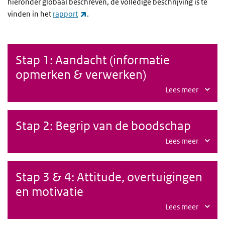
hieronder globaal beschreven, de volledige beschrijving is te
(externe link)
vinden in het
rapport
.
Stap 1: Aandacht (informatie
opmerken & verwerken)
Lees meer
Stap 2: Begrip van de boodschap
Lees meer
Stap 3 & 4: Attitude, overtuigingen
en motivatie
Lees meer