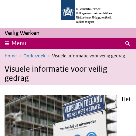
Overslaan en naar de inhoud gaan
Direct naar de hoofdnavigatie
Rijksinstituut voor
Volksgezondheid en Milieu
Ministerie van Volksgezondheid,
Welzijn en Sport
Veilig Werken
Z
Menu
Home
Onderzoek
Visuele informatie voor veilig gedrag
Visuele informatie voor veilig
gedrag
Het