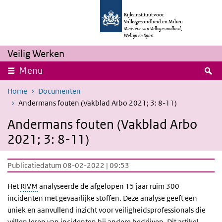
Overslaan en naar de inhoud gaan
Direct naar de hoofdnavigatie
Rijksinstituut voor
Volksgezondheid en Milieu
Ministerie van Volksgezondheid,
Welzijn en Sport
Veilig Werken
Z
Menu
Home
Documenten
Andermans fouten (Vakblad Arbo 2021; 3: 8-11)
Andermans fouten (Vakblad Arbo
2021; 3: 8-11)
Publicatiedatum 08-02-2022 | 09:53
Het
RIVM
analyseerde de afgelopen 15 jaar ruim 300
incidenten met gevaarlijke stoffen. Deze analyse geeft een
uniek en aanvullend inzicht voor veiligheidsprofessionals die
willen leren van incidenten bij andere bedrijven. Dit artikel