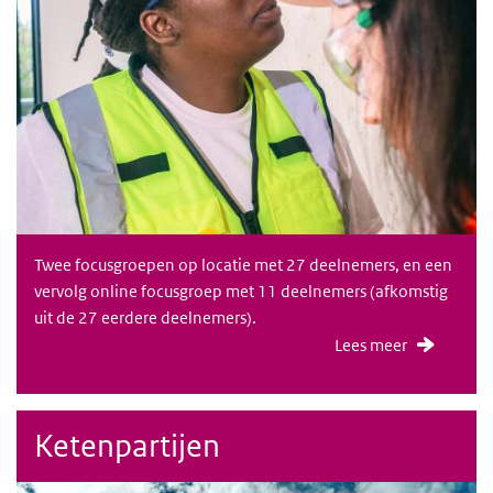
Twee focusgroepen op locatie met 27 deelnemers, en een
vervolg online focusgroep met 11 deelnemers (afkomstig
uit de 27 eerdere deelnemers).
Lees meer
Ketenpartijen