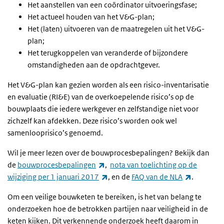
Het aanstellen van een coördinator uitvoeringsfase;
Het actueel houden van het V&G-plan;
Het (laten) uitvoeren van de maatregelen uit het V&G-
plan;
Het terugkoppelen van veranderde of bijzondere
omstandigheden aan de opdrachtgever.
Het V&G-plan kan gezien worden als een risico-inventarisatie
en evaluatie (RI&E) van de overkoepelende risico’s op de
bouwplaats die iedere werkgever en zelfstandige niet voor
zichzelf kan afdekken. Deze risico’s worden ook wel
samenlooprisico’s genoemd.
Wil je meer lezen over de bouwprocesbepalingen? Bekijk dan
(link is external)
de
bouwprocesbepalingen
,
nota van toelichting op de
(link is external)
(link is ex
wijziging per 1 januari 2017
, en de
FAQ van de NLA
.
Om een veilige bouwketen te bereiken, is het van belang te
onderzoeken hoe de betrokken partijen naar veiligheid in de
keten kijken. Dit verkennende onderzoek heeft daarom in