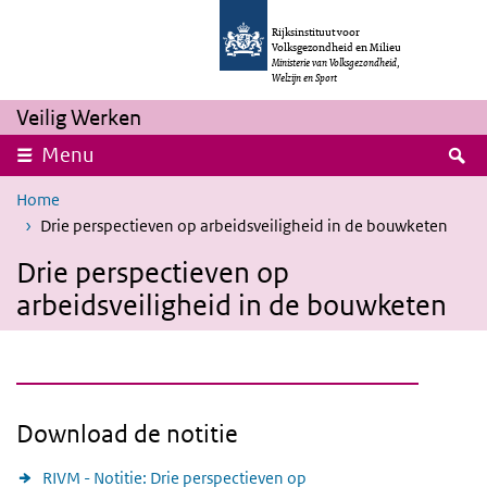
Skip to main content
Skip to main navigation
Rijksinstituut voor
Volksgezondheid en Milieu
Ministerie van Volksgezondheid,
Welzijn en Sport
Veilig Werken
S
Menu
Home
Drie perspectieven op arbeidsveiligheid in de bouwketen
Drie perspectieven op
arbeidsveiligheid in de bouwketen
Download de notitie
RIVM - Notitie: Drie perspectieven op