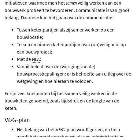
initiatieven waarmee men het
samen
veilig werken aan een
bouwwerk probeert te bevorderen. Communicatie is van groot
belang. Daarmee kan het gaan over de communicatie:
Tussen ketenpartijen als zij samenwerken op een
bouwlocatie;
Tussen en binnen ketenpartijen over (on)veiligheid op
een bouwproject;
Met de
NLA
;
Vanuit beleid over de (wijziging van de)
bouwprocesbepalingen: er is behoefte aan uitleg over de
wetgeving en hoe hieraan te voldoen.
Er zijn veel knelpunten bij het samen veilig werken in de
bouwketen genoemd, zoals tijdsdruk en de lengte van de
keten.
V&G-plan
Het belang van het V&G-plan wordt gezien, en toch
wordt het vooral omschreven als een administratieve