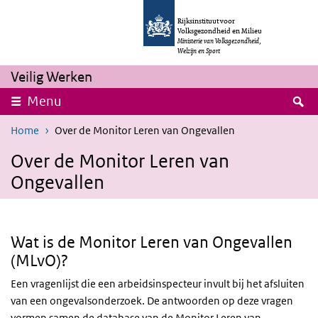
Skip to main content
Skip to main navigation
Rijksinstituut voor
Volksgezondheid en Milieu
Ministerie van Volksgezondheid,
Welzijn en Sport
Veilig Werken
S
Menu
Home
Over de Monitor Leren van Ongevallen
Over de Monitor Leren van
Ongevallen
Wat is de Monitor Leren van Ongevallen
(MLvO)?
Een vragenlijst die een arbeidsinspecteur invult bij het afsluiten
van een ongevalsonderzoek. De antwoorden op deze vragen
vormen samen de database van de Monitor Leren van