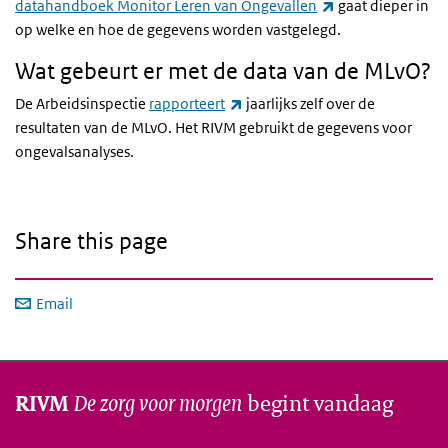
(link is external)
datahandboek Monitor Leren van Ongevallen
gaat dieper in
op welke en hoe de gegevens worden vastgelegd.
Wat gebeurt er met de data van de MLvO?
(link is external)
De Arbeidsinspectie
rapporteert
jaarlijks zelf over de
resultaten van de MLvO. Het RIVM gebruikt de gegevens voor
ongevalsanalyses.
Share this page
Email
De zorg voor morgen
begint vandaag
RIVM