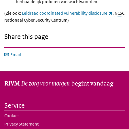
herhaaldelijk proberen van wachtwoorden.
(link is 
(Zie ook:
Leidraad coordinated vulnerability disclosure
,
NCSC
Nationaal Cyber Security Centrum)
Share this page
Email
De zorg voor morgen
begint vandaag
RIVM
Service
Cookies
Privacy Statement