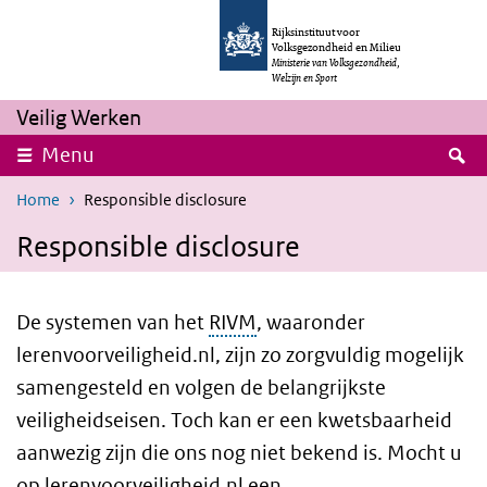
Skip to main content
Skip to main navigation
Rijksinstituut voor
Volksgezondheid en Milieu
Ministerie van Volksgezondheid,
Welzijn en Sport
Veilig Werken
S
Menu
Home
Responsible disclosure
Responsible disclosure
De systemen van het
RIVM
, waaronder
lerenvoorveiligheid.nl, zijn zo zorgvuldig mogelijk
samengesteld en volgen de belangrijkste
veiligheidseisen. Toch kan er een kwetsbaarheid
aanwezig zijn die ons nog niet bekend is. Mocht u
op lerenvoorveiligheid.nl een