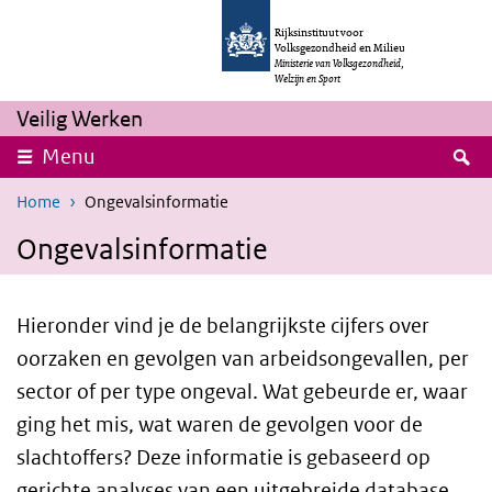
Skip to main content
Skip to main navigation
Rijksinstituut voor
Volksgezondheid en Milieu
Ministerie van Volksgezondheid,
Welzijn en Sport
Veilig Werken
S
Menu
Home
Ongevalsinformatie
Ongevalsinformatie
Hieronder vind je de belangrijkste cijfers over
oorzaken en gevolgen van arbeidsongevallen, per
sector of per type ongeval. Wat gebeurde er, waar
ging het mis, wat waren de gevolgen voor de
slachtoffers? Deze informatie is gebaseerd op
gerichte analyses van een uitgebreide database