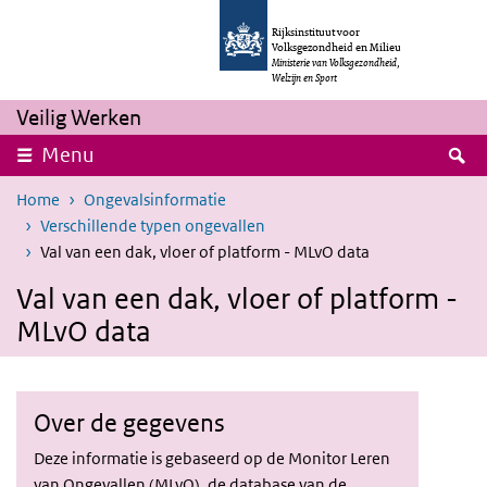
Overslaan en naar de inhoud gaan
Direct naar de hoofdnavigatie
Rijksinstituut voor
Volksgezondheid en Milieu
Ministerie van Volksgezondheid,
Welzijn en Sport
Veilig Werken
Z
Menu
Home
Ongevalsinformatie
Verschillende typen ongevallen
Val van een dak, vloer of platform - MLvO data
Val van een dak, vloer of platform -
MLvO data
Over de gegevens
Deze informatie is gebaseerd op de Monitor Leren
van Ongevallen (MLvO), de database van de