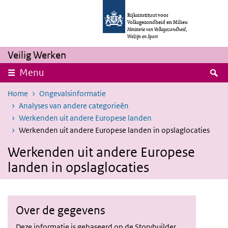
Overslaan en naar de inhoud gaan
Direct naar de hoofdnavigatie
Rijksinstituut voor
Volksgezondheid en Milieu
Ministerie van Volksgezondheid,
Welzijn en Sport
Veilig Werken
Z
Menu
Home
Ongevalsinformatie
Analyses van andere categorieën
Werkenden uit andere Europese landen
Werkenden uit andere Europese landen in opslaglocaties
Werkenden uit andere Europese
landen in opslaglocaties
Over de gegevens
Deze informatie is gebaseerd op de Storybuilder