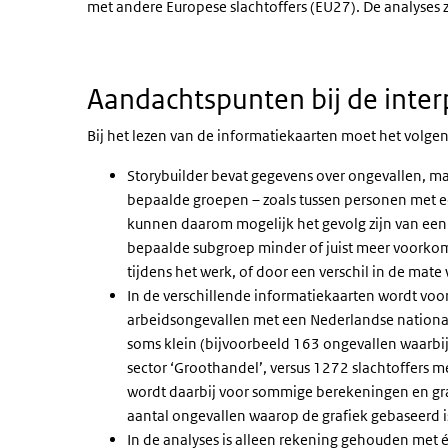
met andere Europese slachtoffers (EU27). De analyses 
Aandachtspunten bij de inter
Bij het lezen van de informatiekaarten moet het volg
Storybuilder bevat gegevens over ongevallen, maar
bepaalde groepen – zoals tussen personen met e
kunnen daarom mogelijk het gevolg zijn van een v
bepaalde subgroep minder of juist meer voorkomt
tijdens het werk, of door een verschil in de mat
In de verschillende informatiekaarten wordt voor
arbeidsongevallen met een Nederlandse nationalit
soms klein (bijvoorbeeld 163 ongevallen waarbij 
sector ‘Groothandel’, versus 1272 slachtoffers me
wordt daarbij voor sommige berekeningen en graf
aantal ongevallen waarop de grafiek gebaseerd i
In de analyses is alleen rekening gehouden met éé