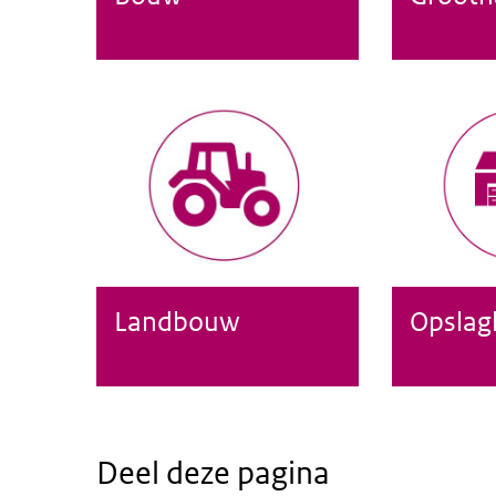
Landbouw
Opslag
Landbouw
Opslaglocat
Deel deze pagina