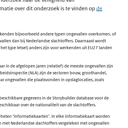
matie over dit onderzoek is te vinden op
de
link)
werkenden bijvoorbeeld andere typen ongevallen overkomen, of
allen dan bij Nederlandse slachtoffers. Daarnaast wordt
het type letsel) anders zijn voor werkenden uit EU27 landen
r in de afgelopen jaren (relatief) de meeste ongevallen zijn
eidsinspectie (NLA) zijn de sectoren bouw, groothandel,
ar ongevallen die plaatsvonden in opslaglocaties, zoals
 beschikbare gegevens in de Storybuilder database voor de
chikbaar over de nationaliteit van de slachtoffers.
heten ‘informatiekaarten’. In elke informatiekaart worden
n met Nederlandse slachtoffers vergeleken met ongevallen