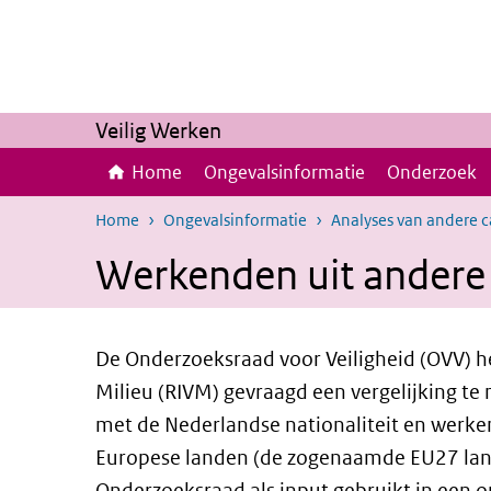
Overslaan en naar de inhoud gaan
Direct naar de hoofdnavigatie
Veilig Werken
Home
Ongevalsinformatie
Onderzoek
Home
Ongevalsinformatie
Analyses van andere 
Werkenden uit andere
De Onderzoeksraad voor Veiligheid (OVV) he
Milieu (RIVM) gevraagd een vergelijking t
met de Nederlandse nationaliteit en werke
Europese landen (de zogenaamde EU27 lande
Onderzoeksraad als input gebruikt in een o