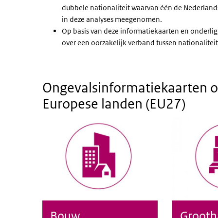
dubbele nationaliteit waarvan één de Nederlandse
in deze analyses meegenomen.
Op basis van deze informatiekaarten en onderl
over een oorzakelijk verband tussen nationalitei
Ongevalsinformatiekaarten o
Europese landen (EU27)
Bouw
Grooth
Bouw
Groothande