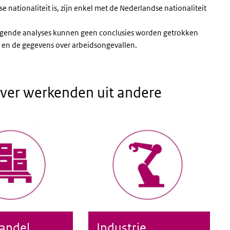
 nationaliteit is, zijn enkel met de Nederlandse nationaliteit
iggende analyses kunnen geen conclusies worden getrokken
t en de gegevens over arbeidsongevallen.
ver werkenden uit andere
andel
Industrie
l
Industrie