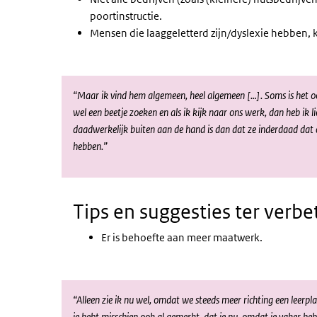
poortinstructie.
Mensen die laaggeletterd zijn/dyslexie hebben, 
“Maar ik vind hem algemeen, heel algemeen […]. Soms is het ook
wel een beetje zoeken en als ik kijk naar ons werk, dan heb ik
daadwerkelijk buiten aan de hand is dan dat ze inderdaad dat 
hebben.”
Tips en suggesties ter verbe
Er is behoefte aan meer maatwerk.
“Alleen zie ik nu wel, omdat we steeds meer richting een leerpla
je hebt misschien ook al gemerkt, dat je nu, omdat je vaker heb