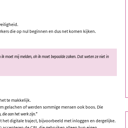
eiligheid.
kers die op nul beginnen en dus net komen kijken.
oh ik moet mij melden, oh ik moet bepaalde zaken. Dat weten ze niet in
het te makkelijk.
r om gelachen of werden sommige mensen ook boos. Die
, die aan het werk zijn.
”
het digitale traject, bijvoorbeeld met inloggen en dergelijke.
en) accepteren de GPI, die gebruiken alleen hun eigen