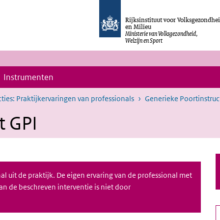
Rijksinstituut voor Volksgezondhe
en Milieu
Ministerie van Volksgezondheid,
Welzijn en Sport
Instrumenten
ties: Praktijkervaringen van professionals
Generieke Poortinstruc
t GPI
l uit de praktijk. De eigen ervaring van de professional met
 van de beschreven interventie is niet door