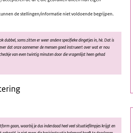
kunnen de stellingen/informatie niet voldoende begrijpen.
 dubbel, soms zitten er weer andere specifieke dingetjes in, hè. Dat is
 liever dat onze aannemer de mensen goed instrueert over wat er nou
checkje van even twintig minuten door die vragenlijst heen gehad
tering
tform gaan, waarbij je dus inderdaad heel veel situatiefilmpjes krijgt en
t gehaald, je niet meer die basisinstructie helemaal hoeft te doorlopen