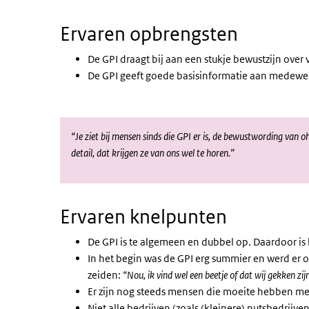
Ervaren opbrengsten
De GPI draagt bij aan een stukje bewustzijn over v
De GPI geeft goede basisinformatie aan medewer
“Je ziet bij mensen sinds die GPI er is, de bewustwording van 
detail, dat krijgen ze van ons wel te horen.”
Ervaren knelpunten
De GPI is te algemeen en dubbel op. Daardoor is 
In het begin was de GPI erg summier en werd e
zeiden:
“Nou, ik vind wel een beetje of dat wij gekken zijn
Er zijn nog steeds mensen die moeite hebben met 
Niet alle bedrijven (zoals (kleinere) nutsbedrijv