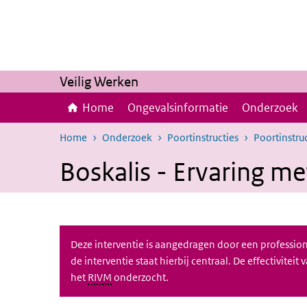
Overslaan en naar de inhoud gaan
Direct naar de hoofdnavigatie
Veilig Werken
Home
Ongevalsinformatie
Onderzoek
Home
Onderzoek
Poortinstructies
Poortinstruc
Boskalis - Ervaring me
Deze interventie is aangedragen door een professiona
de interventie staat hierbij centraal. De effectiviteit
het
RIVM
onderzocht.