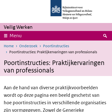
Overslaan en naar de inhoud gaan
Direct naar de hoofdnavigatie
Rijksinstituut voor
Volksgezondheid en Milieu
Ministerie van Volksgezondheid,
Welzijn en Sport
Veilig Werken
Z
Menu
Home
Onderzoek
Poortinstructies
Poortinstructies: Praktijkervaringen van professionals
Poortinstructies: Praktijkervaringen
van professionals
Aan de hand van diverse praktijkvoorbeelden
wordt op deze pagina een beeld geschetst van
hoe poortinstructies in verschillende organisaties
zijn vormgegeven. Zowel de Generieke