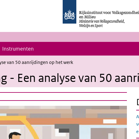
Rijksinstituut voor Volksgezondhe
en Milieu
Ministerie van Volksgezondheid,
Welzijn en Sport
Instrumenten
yse van 50 aanrijdingen op het werk
g - Een analyse van 50 aanr
A
v
e