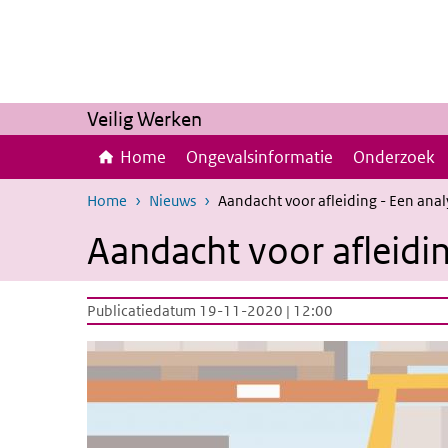
Overslaan en naar de inhoud gaan
Direct naar de hoofdnavigatie
Veilig Werken
Home
Ongevalsinformatie
Onderzoek
Home
Nieuws
Aandacht voor afleiding - Een anal
Aandacht voor afleidin
Publicatiedatum 19-11-2020 | 12:00