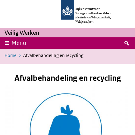
Skip to main content
Skip to main navigation
Rijksinstituut voor
Volksgezondheid en Milieu
Ministerie van Volksgezondheid,
Welzijn en Sport
Veilig Werken
S
Menu
Home
Afvalbehandeling en recycling
Afvalbehandeling en recycling