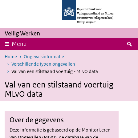
Overslaan en naar de inhoud gaan
Direct naar de hoofdnavigatie
Rijksinstituut voor
Volksgezondheid en Milieu
Ministerie van Volksgezondheid,
Welzijn en Sport
Veilig Werken
Z
Menu
Home
Ongevalsinformatie
Verschillende typen ongevallen
Val van een stilstaand voertuig - MLvO data
Val van een stilstaand voertuig -
MLvO data
Over de gegevens
Deze informatie is gebaseerd op de Monitor Leren
van Ongevallen (MLvO), de database van de