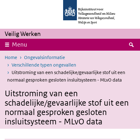
Overslaan en naar de inhoud gaan
Direct naar de hoofdnavigatie
Rijksinstituut voor
Volksgezondheid en Milieu
Ministerie van Volksgezondheid,
Welzijn en Sport
Veilig Werken
Z
Menu
Home
Ongevalsinformatie
Verschillende typen ongevallen
Uitstroming van een schadelijke/gevaarlijke stof uit een
normaal gesproken gesloten insluitsysteem - MLvO data
Uitstroming van een
schadelijke/gevaarlijke stof uit een
normaal gesproken gesloten
insluitsysteem - MLvO data