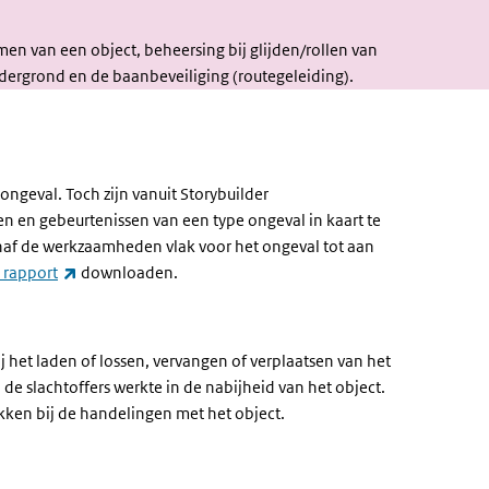
en van een object, beheersing bij glijden/rollen van
dergrond en de baanbeveiliging (routegeleiding).
&
en
ongeval. Toch zijn vanuit Storybuilder
 en gebeurtenissen van een type ongeval in kaart te
anaf de werkzaamheden vlak voor het ongeval tot aan
(externe link)
 rapport
downloaden.
 het laden of lossen, vervangen of verplaatsen van het
de slachtoffers werkte in de nabijheid van het object.
kken bij de handelingen met het object.