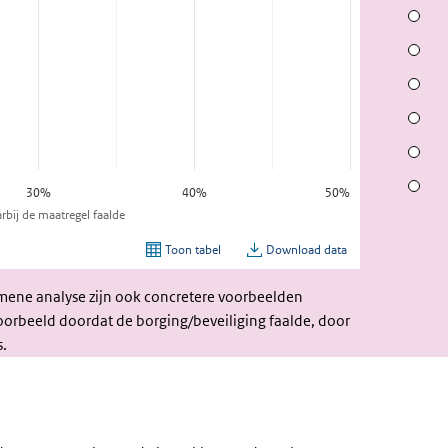
Ongeval
Oorzake
Waar gi
Waarom
De slac
Sector
emene analyse zijn ook concretere voorbeelden
orbeeld doordat de borging/beveiliging faalde, door
s.