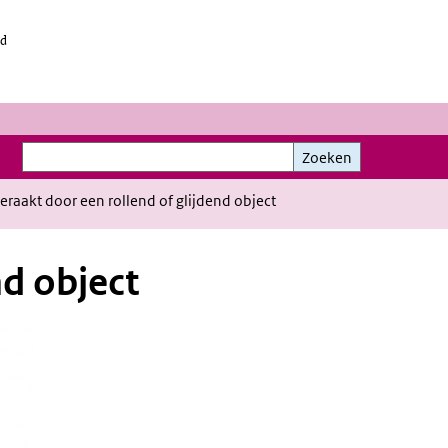
id
Zoeken
Zoeken
eraakt door een rollend of glijdend object
nd object