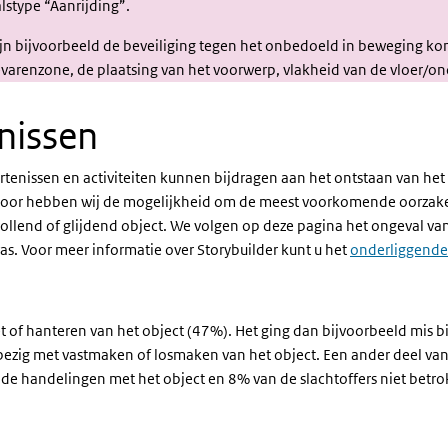
lstype “Aanrijding”.
jn bijvoorbeeld de beveiliging tegen het onbedoeld in beweging kom
varenzone, de plaatsing van het voorwerp, vlakheid van de vloer/on
Oorzaken 
nissen
gebeurteniss
rtenissen en activiteiten kunnen bijdragen aan het ontstaan van het 
door hebben wij de mogelijkheid om de meest voorkomende oorzaken
rollend of glijdend object. We volgen op deze pagina het ongeval v
as. Voor meer informatie over Storybuilder kunt u het
onderliggende
of hanteren van het object (47%). Het ging dan bijvoorbeeld mis bij
 bezig met vastmaken of losmaken van het object. Een ander deel van 
 de handelingen met het object en 8% van de slachtoffers niet betro