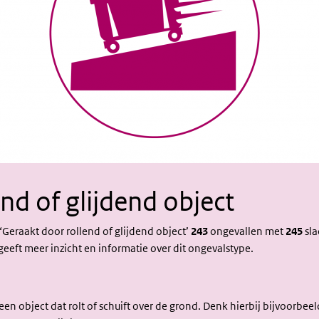
Ongeval
nd of glijdend object
in het
‘Geraakt door rollend of glijdend object’
243
ongevallen met
245
sla
kort
eeft meer inzicht en informatie over dit ongevalstype.
een object dat rolt of schuift over de grond. Denk hierbij bijvoorbeel