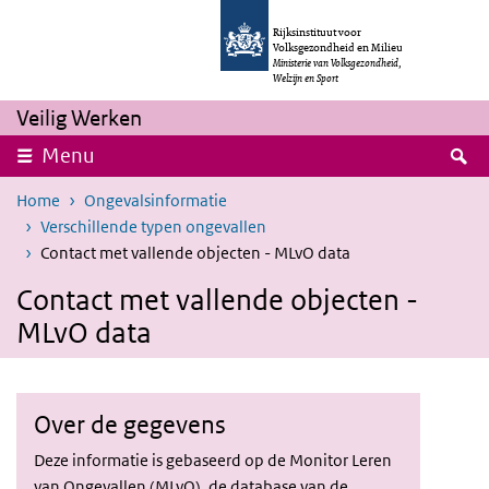
Overslaan en naar de inhoud gaan
Direct naar de hoofdnavigatie
Rijksinstituut voor
Volksgezondheid en Milieu
Ministerie van Volksgezondheid,
Welzijn en Sport
Veilig Werken
Z
Menu
Home
Ongevalsinformatie
Verschillende typen ongevallen
Contact met vallende objecten - MLvO data
Contact met vallende objecten -
MLvO data
Over de gegevens
Deze informatie is gebaseerd op de Monitor Leren
van Ongevallen (MLvO), de database van de