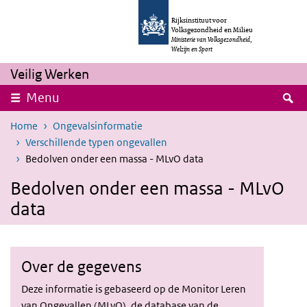
Overslaan en naar de inhoud gaan
Direct naar de hoofdnavigatie
Rijksinstituut voor
Volksgezondheid en Milieu
Ministerie van Volksgezondheid,
Welzijn en Sport
Veilig Werken
Z
Menu
Home
Ongevalsinformatie
Verschillende typen ongevallen
Bedolven onder een massa - MLvO data
Bedolven onder een massa - MLvO
data
Over de gegevens
Deze informatie is gebaseerd op de Monitor Leren
van Ongevallen (MLvO), de database van de