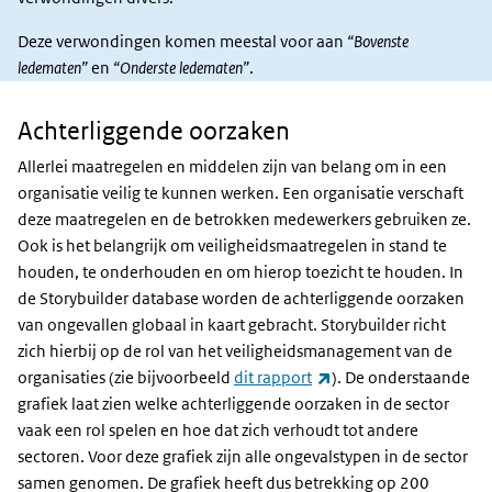
Deze verwondingen komen meestal voor aan
“Bovenste
ledematen”
en
“Onderste ledematen”
.
Achterliggende oorzaken
Achterliggende
oorzaken
Allerlei maatregelen en middelen zijn van belang om in een
organisatie veilig te kunnen werken. Een organisatie verschaft
deze maatregelen en de betrokken medewerkers gebruiken ze.
Ook is het belangrijk om veiligheidsmaatregelen in stand te
houden, te onderhouden en om hierop toezicht te houden. In
de Storybuilder database worden de achterliggende oorzaken
van ongevallen globaal in kaart gebracht. Storybuilder richt
zich hierbij op de rol van het veiligheidsmanagement van de
(externe link)
organisaties (zie bijvoorbeeld
dit rapport
). De onderstaande
grafiek laat zien welke achterliggende oorzaken in de sector
vaak een rol spelen en hoe dat zich verhoudt tot andere
sectoren. Voor deze grafiek zijn alle ongevalstypen in de sector
samen genomen. De grafiek heeft dus betrekking op 200