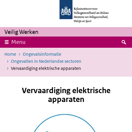
Overslaan en naar de inhoud gaan
Direct naar de hoofdnavigatie
Rijksinstituut voor
Volksgezondheid en Milieu
Ministerie van Volksgezondheid,
Welzijn en Sport
Veilig Werken
Z
Menu
Home
Ongevalsinformatie
Ongevallen in Nederlandse sectoren
Vervaardiging elektrische apparaten
Vervaardiging elektrische
apparaten