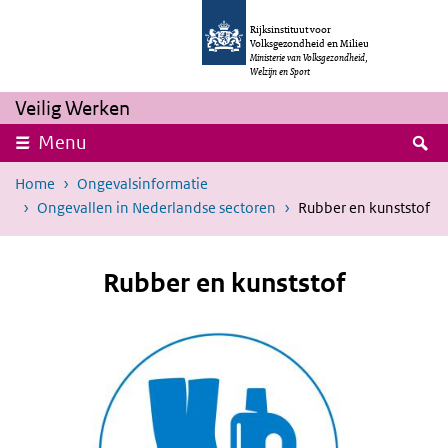
Overslaan en naar de inhoud gaan
Direct naar de hoofdnavigatie
Rijksinstituut voor
Volksgezondheid en Milieu
Ministerie van Volksgezondheid,
Welzijn en Sport
Veilig Werken
Z
Menu
Home
Ongevalsinformatie
Ongevallen in Nederlandse sectoren
Rubber en kunststof
Rubber en kunststof