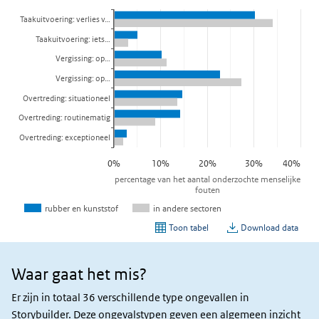
Waar gaat het mis?
Waar
gaat
Er zijn in totaal 36 verschillende type ongevallen in
het
Storybuilder. Deze ongevalstypen geven een algemeen inzicht
mis?