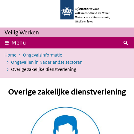
Overslaan en naar de inhoud gaan
Direct naar de hoofdnavigatie
Rijksinstituut voor
Volksgezondheid en Milieu
Ministerie van Volksgezondheid,
Welzijn en Sport
Veilig Werken
Z
Menu
Home
Ongevalsinformatie
Ongevallen in Nederlandse sectoren
Overige zakelijke dienstverlening
Overige zakelijke dienstverlening