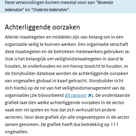
Deze verwondingen komen meestal voor aan
“Bovenste
ledematen”
en
“Onderste ledematen”
.
Achterliggende oorzaken
Achterliggende
oorzaken
Allerlei maatregelen en middelen zijn van belang om in een
organisatie veilig te kunnen werken. Een organisatie verschaft
deze maatregelen en de betrokken medewerkers gebruiken ze.
Ook is het belangrijk om veiligheidsmaatregelen in stand te
houden, te onderhouden en om hierop toezicht te houden. In
de Storybuilder database worden de achterliggende oorzaken
van ongevallen globaal in kaart gebracht. Storybuilder richt
zich hierbij op de rol van het veiligheidsmanagement van de
(externe link)
organisaties (zie bijvoorbeeld
dit rapport
). De onderstaande
grafiek laat zien welke achterliggende oorzaken in de sector
vaak een rol spelen en hoe dat zich verhoudt tot andere
sectoren. Voor deze grafiek zijn alle ongevalstypen in de sector
samen genomen. De grafiek heeft dus betrekking op 111
ongevallen.