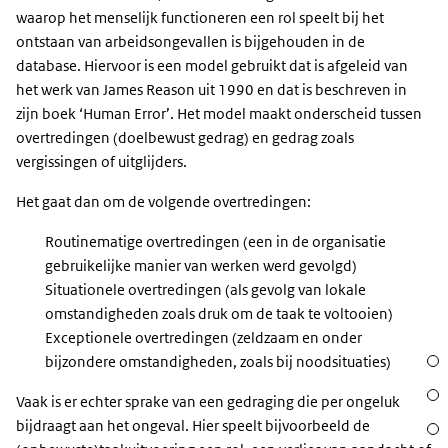
waarop het menselijk functioneren een rol speelt bij het
ontstaan van arbeidsongevallen is bijgehouden in de
database. Hiervoor is een model gebruikt dat is afgeleid van
het werk van James Reason uit 1990 en dat is beschreven in
zijn boek ‘Human Error’. Het model maakt onderscheid tussen
overtredingen (doelbewust gedrag) en gedrag zoals
vergissingen of uitglijders.
Het gaat dan om de volgende overtredingen:
Routinematige overtredingen (een in de organisatie
gebruikelijke manier van werken werd gevolgd)
Situationele overtredingen (als gevolg van lokale
omstandigheden zoals druk om de taak te voltooien)
Exceptionele overtredingen (zeldzaam en onder
Sect
bijzondere omstandigheden, zoals bij noodsituaties)
Acht
Vaak is er echter sprake van een gedraging die per ongeluk
bijdraagt aan het ongeval. Hier speelt bijvoorbeeld de
Waar