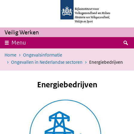
Overslaan en naar de inhoud gaan
Direct naar de hoofdnavigatie
Rijksinstituut voor
Volksgezondheid en Milieu
Ministerie van Volksgezondheid,
Welzijn en Sport
Veilig Werken
Z
Menu
Home
Ongevalsinformatie
Ongevallen in Nederlandse sectoren
Energiebedrijven
Energiebedrijven