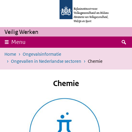
Overslaan en naar de inhoud gaan
Direct naar de hoofdnavigatie
Rijksinstituut voor
Volksgezondheid en Milieu
Ministerie van Volksgezondheid,
Welzijn en Sport
Veilig Werken
Z
Menu
Home
Ongevalsinformatie
Ongevallen in Nederlandse sectoren
Chemie
Chemie