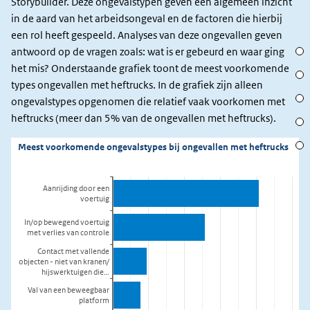
Storybuilder. Deze ongevalstypen geven een algemeen inzicht
mis?
in de aard van het arbeidsongeval en de factoren die hierbij
een rol heeft gespeeld. Analyses van deze ongevallen geven
Slac
antwoord op de vragen zoals: wat is er gebeurd en waar ging
het mis? Onderstaande grafiek toont de meest voorkomende
Acht
types ongevallen met heftrucks. In de grafiek zijn alleen
Waar
ongevalstypes opgenomen die relatief vaak voorkomen met
heftrucks (meer dan 5% van de ongevallen met heftrucks).
Aanr
Verl