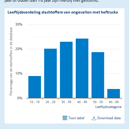
jaar of ouder dan 70 jaar zijn hierbij niet getoond.