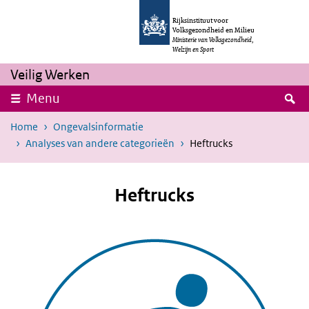
Overslaan en naar de inhoud gaan
Direct naar de hoofdnavigatie
Rijksinstituut voor
Volksgezondheid en Milieu
Ministerie van Volksgezondheid,
Welzijn en Sport
Veilig Werken
Z
Menu
Home
Ongevalsinformatie
Analyses van andere categorieën
Heftrucks
Heftrucks