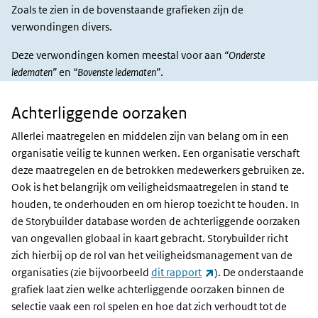
Zoals te zien in de bovenstaande grafieken zijn de
verwondingen divers.
Deze verwondingen komen meestal voor aan
“Onderste
ledematen”
en
“Bovenste ledematen”
.
Achterliggende oorzaken
Achterliggende
oorzaken
Allerlei maatregelen en middelen zijn van belang om in een
organisatie veilig te kunnen werken. Een organisatie verschaft
deze maatregelen en de betrokken medewerkers gebruiken ze.
Ook is het belangrijk om veiligheidsmaatregelen in stand te
houden, te onderhouden en om hierop toezicht te houden. In
de Storybuilder database worden de achterliggende oorzaken
van ongevallen globaal in kaart gebracht. Storybuilder richt
zich hierbij op de rol van het veiligheidsmanagement van de
(externe link)
organisaties (zie bijvoorbeeld
dit rapport
). De onderstaande
grafiek laat zien welke achterliggende oorzaken binnen de
selectie vaak een rol spelen en hoe dat zich verhoudt tot de