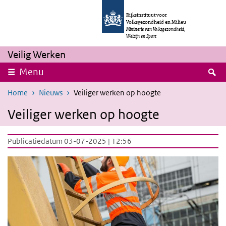
Overslaan en naar de inhoud gaan
Direct naar de hoofdnavigatie
Rijksinstituut voor
Volksgezondheid en Milieu
Ministerie van Volksgezondheid,
Welzijn en Sport
Veilig Werken
Z
Menu
Home
Nieuws
Veiliger werken op hoogte
Veiliger werken op hoogte
Publicatiedatum 03-07-2025 | 12:56