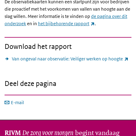
De observatiekaarten kunnen een startpunt zijn voor bedrijven
die proactief met het voorkomen van vallen van hoogte aan de
slag willen. Meer informatie is te vinden op
de pagina over dit
(externe link)
onderzoek
en in
het bijbehorende rapport
.
Download het rapport
(ext
Van ongeval naar observatie: Veiliger werken op hoogte
Deel deze pagina
E-mail
De zorg voor morgen
begint vandaag
RIVM