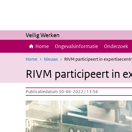
Overslaan en naar de inhoud gaan
Direct naar de hoofdnavigatie
Veilig Werken
Home
Ongevalsinformatie
Onderzoek
Home
Nieuws
RIVM participeert in expertisecent
RIVM participeert in 
Publicatiedatum 30-06-2022 | 13:56