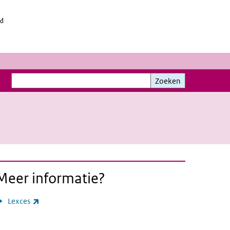
id
Zoeken
Zoeken
Meer informatie?
(externe link)
Lexces