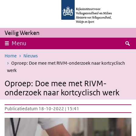
Overslaan en naar de inhoud gaan
Direct naar de hoofdnavigatie
Rijksinstituut voor
Volksgezondheid en Milieu
Ministerie van Volksgezondheid,
Welzijn en Sport
Veilig Werken
Z
Menu
Home
Nieuws
Oproep: Doe mee met RIVM-onderzoek naar kortcyclisch
werk
Oproep: Doe mee met RIVM-
onderzoek naar kortcyclisch werk
Publicatiedatum 18-10-2022 | 15:41