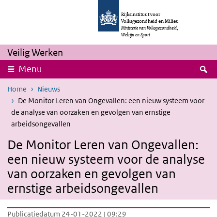
Overslaan en naar de inhoud gaan
Direct naar de hoofdnavigatie
Rijksinstituut voor
Volksgezondheid en Milieu
Ministerie van Volksgezondheid,
Welzijn en Sport
Veilig Werken
Z
Menu
Home
Nieuws
De Monitor Leren van Ongevallen: een nieuw systeem voor
de analyse van oorzaken en gevolgen van ernstige
arbeidsongevallen
De Monitor Leren van Ongevallen:
een nieuw systeem voor de analyse
van oorzaken en gevolgen van
ernstige arbeidsongevallen
Publicatiedatum 24-01-2022 | 09:29