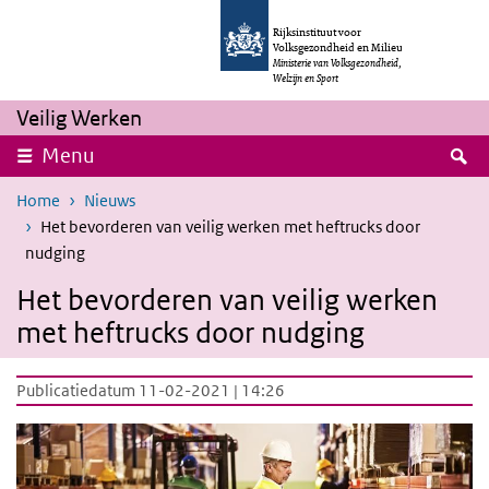
Overslaan en naar de inhoud gaan
Direct naar de hoofdnavigatie
Rijksinstituut voor
Volksgezondheid en Milieu
Ministerie van Volksgezondheid,
Welzijn en Sport
Veilig Werken
Z
Menu
Home
Nieuws
Het bevorderen van veilig werken met heftrucks door
nudging
Het bevorderen van veilig werken
met heftrucks door nudging
Publicatiedatum 11-02-2021 | 14:26