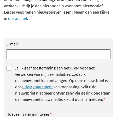
werken? Schrijf je dan hieronder in voor onze nieuwsbrief.
Eerder verschenen nieuwsbrieven lezen? Neem dan een kijkje
in
ons archief
.
Nieuwsbrief aanmeldformulier
Dit veld is verplicht
E-mail
*
Ja, ik geef toestemming aan het RIVM voor het
verwerken van mijn e-mailadres, zodat ik
de nieuwsbrief kan ontvangen. Op deze nieuwsbrief is
ons
Privacy statement
van toepassing. Wilt u de
nieuwsbrief niet meer ontvangen? Via de link onderaan
Dit vel
de nieuwsbrief in uw mailbox kunt u zich afmelden.
*
Dit veld is verplicht
Hoeveel is vier min twee?
*