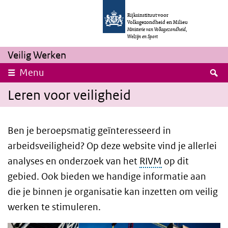
Overslaan en naar de inhoud gaan
Direct naar de hoofdnavigatie
Rijksinstituut voor
Volksgezondheid en Milieu
Ministerie van Volksgezondheid,
Welzijn en Sport
Veilig Werken
Z
Menu
Leren voor veiligheid
Ben je beroepsmatig geïnteresseerd in
arbeidsveiligheid? Op deze website vind je allerlei
analyses en onderzoek van het
RIVM
op dit
gebied. Ook bieden we handige informatie aan
die je binnen je organisatie kan inzetten om veilig
werken te stimuleren.