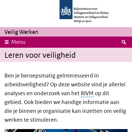
Overslaan en naar de inhoud gaan
Direct naar de hoofdnavigatie
Rijksinstituut voor
Volksgezondheid en Milieu
Ministerie van Volksgezondheid,
Welzijn en Sport
Veilig Werken
Z
Menu
Leren voor veiligheid
Ben je beroepsmatig geïnteresseerd in
arbeidsveiligheid? Op deze website vind je allerlei
analyses en onderzoek van het
RIVM
op dit
gebied. Ook bieden we handige informatie aan
die je binnen je organisatie kan inzetten om veilig
werken te stimuleren.