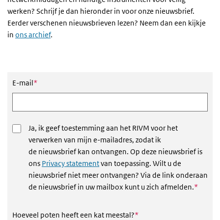
werken? Schrijf je dan hieronder in voor onze nieuwsbrief.
Eerder verschenen nieuwsbrieven lezen? Neem dan een kijkje
in
ons archief
.
Nieuwsbrief aanmeldformulier
Dit veld is verplicht
E-mail
*
Ja, ik geef toestemming aan het RIVM voor het
verwerken van mijn e-mailadres, zodat ik
de nieuwsbrief kan ontvangen. Op deze nieuwsbrief is
ons
Privacy statement
van toepassing. Wilt u de
nieuwsbrief niet meer ontvangen? Via de link onderaan
Dit vel
de nieuwsbrief in uw mailbox kunt u zich afmelden.
*
Dit veld is verplicht
Hoeveel poten heeft een kat meestal?
*